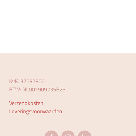
KvK: 37097900
BTW: NL001909235B23
Verzendkosten
Leveringsvoorwaarden