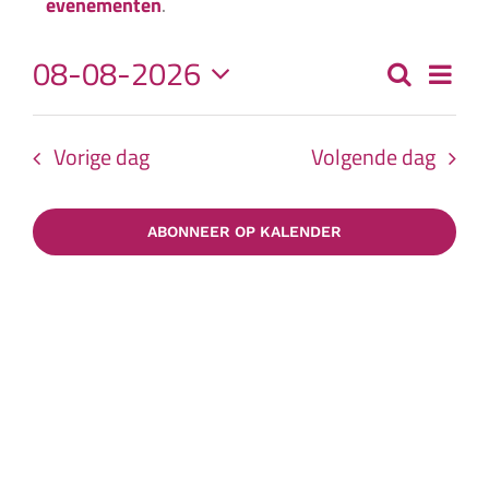
in
evenementen
.
08-08-2026
Eve
Zoeken
Dag
8
Even
Selecteer
wee
een
Zoek
Vorige dag
Volgende dag
nav
datum.
augustus
en
ABONNEER OP KALENDER
2026
weer
navig