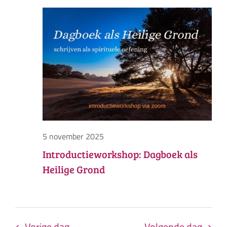
in
Zoek
nav
datum.
en
5
weer
november
navig
2025
5 november 2025
Introductieworkshop: Dagboek als
Heilige Grond
Vorige dag
Volgende dag