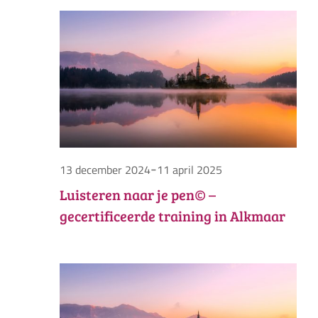
in
Zoek
nav
datum.
en
25
weer
maart
navig
2025
-
13 december 2024
11 april 2025
Luisteren naar je pen© –
gecertificeerde training in Alkmaar