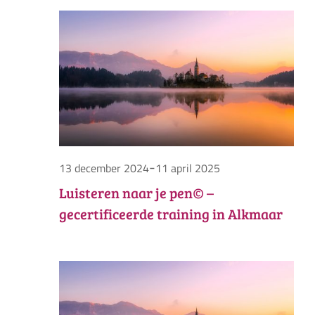
in
Zoek
nav
datum.
en
17
weer
maart
navig
2025
-
13 december 2024
11 april 2025
Luisteren naar je pen© –
gecertificeerde training in Alkmaar