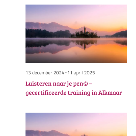
in
Zoek
nav
datum.
en
1
weer
maart
navig
2025
-
13 december 2024
11 april 2025
Luisteren naar je pen© –
gecertificeerde training in Alkmaar