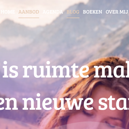
HOME
AANBOD
AGENDA
BLOG
BOEKEN
OVER MIJ
 is ruimte ma
en nieuwe sta