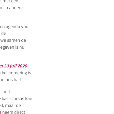
en met een
 mijn andere
t en agenda voor
r de
en we samen de
gegeven is nu
m 30 juli 2026
n belemmering is
in ons hart.
t land
e basiscursus kan
k), maar de
e
neem direct