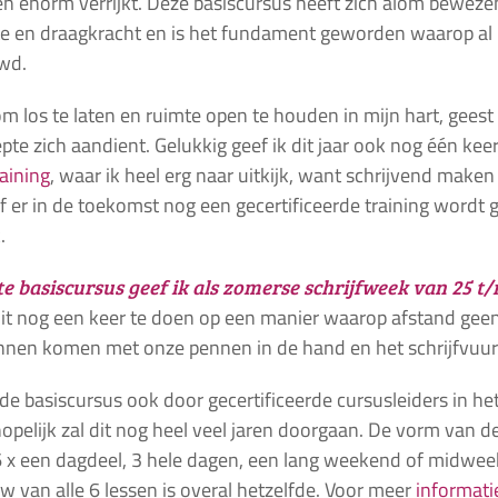
 en enorm verrijkt. Deze basiscursus heeft zich alom bewez
e en draagkracht en is het fundament geworden waarop al
wd.
 om los te laten en ruimte open te houden in mijn hart, gees
pte zich aandient. Gelukkig geef ik dit jaar ook nog één kee
raining
, waar ik heel erg naar uitkijk, want schrijvend mak
f er in de toekomst nog een gecertificeerde training wordt 
.
te basiscursus geef ik als zomerse schrijfweek van 25 t/
t nog een keer te doen op een manier waarop afstand gee
en komen met onze pennen in de hand en het schrijfvuur 
de basiscursus ook door gecertificeerde cursusleiders in he
pelijk zal dit nog heel veel jaren doorgaan. De vorm van d
 (6 x een dagdeel, 3 hele dagen, een lang weekend of midwee
 van alle 6 lessen is overal hetzelfde. Voor meer
informati