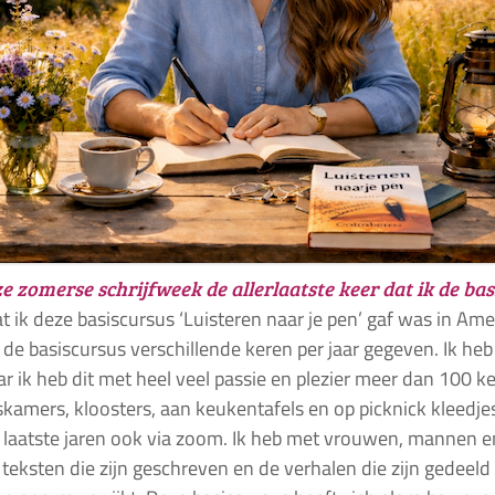
ze zomerse schrijfweek de allerlaatste keer
dat ik de ba
t ik deze basiscursus ‘Luisteren naar je pen’ gaf was in Ame
 de basiscursus verschillende keren per jaar gegeven. Ik heb 
r ik heb dit met heel veel passie en plezier meer dan 100 k
kamers, kloosters, aan keukentafels en op picknick kleedjes
 laatste jaren ook via zoom. Ik heb met vrouwen, mannen e
e teksten die zijn geschreven en de verhalen die zijn gedee