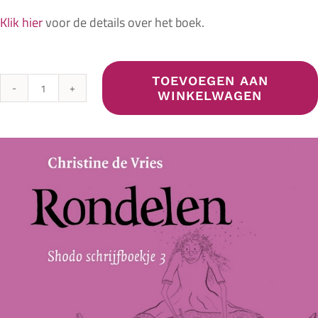
Klik hier
voor de details over het boek.
TOEVOEGEN AAN
Rondelen
WINKELWAGEN
-
Shodo
schrijfboekje
3
aantal