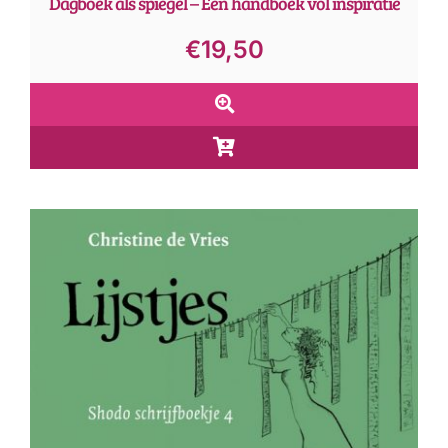
Dagboek als spiegel – Een handboek vol inspiratie
€
19,50