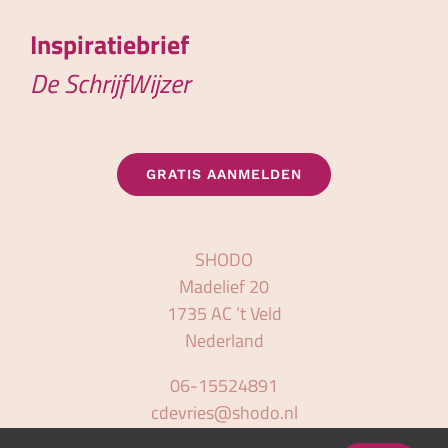
Inspiratiebrief
De SchrijfWijzer
GRATIS AANMELDEN
SHODO
Madelief 20
1735 AC ’t Veld
Nederland
06-15524891
cdevries@shodo.nl