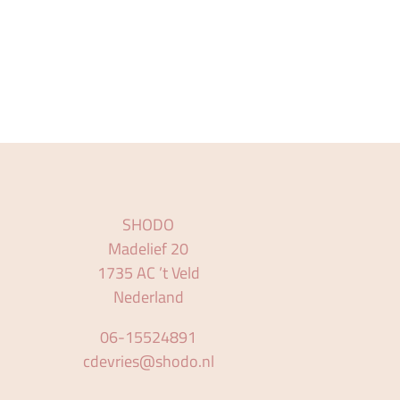
SHODO
Madelief 20
1735 AC ’t Veld
Nederland
06-15524891
cdevries@shodo.nl