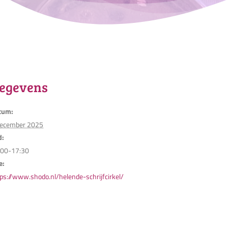
egevens
tum:
december 2025
d:
:00-17:30
e:
ps://www.shodo.nl/helende-schrijfcirkel/