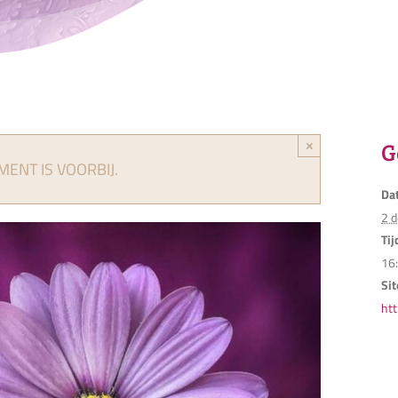
G
×
MENT IS VOORBIJ.
Da
2 
Tij
16
Sit
htt