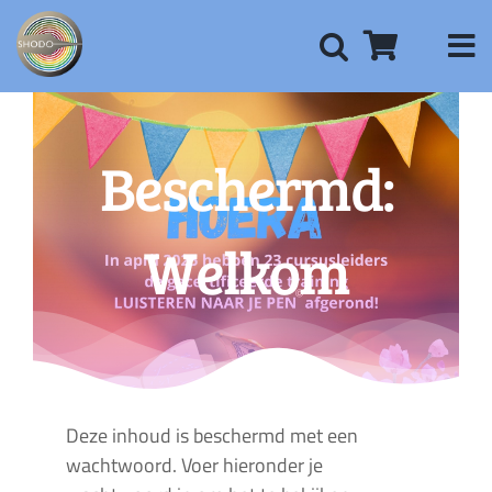
Ga
naar
inhoud
Beschermd:
Welkom
Deze inhoud is beschermd met een
wachtwoord. Voer hieronder je