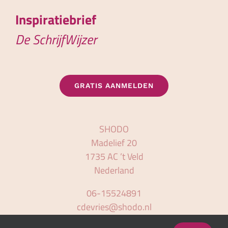
Inspiratiebrief
De SchrijfWijzer
GRATIS AANMELDEN
SHODO
Madelief 20
1735 AC ’t Veld
Nederland
06-15524891
cdevries@shodo.nl